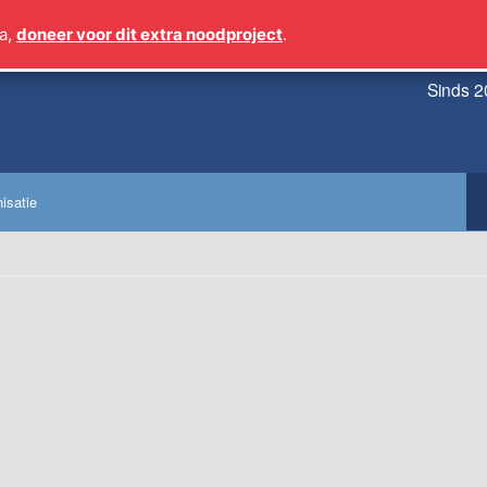
a,
doneer voor dit extra noodproject
.
Sinds 2
isatie