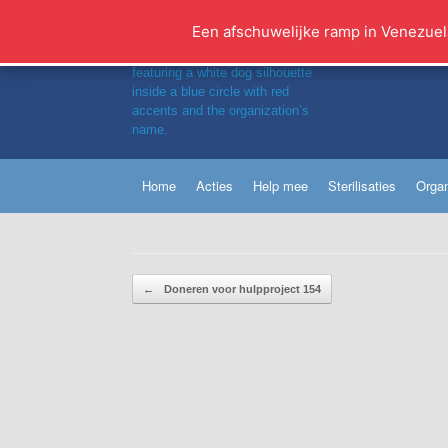
Ga
naar
Een afschuwelijke ramp in Venezuel
de
inhoud
Home
Acties
Help mee
Sterilisaties
Organ
Bericht navigatie
←
Doneren voor hulpproject 154