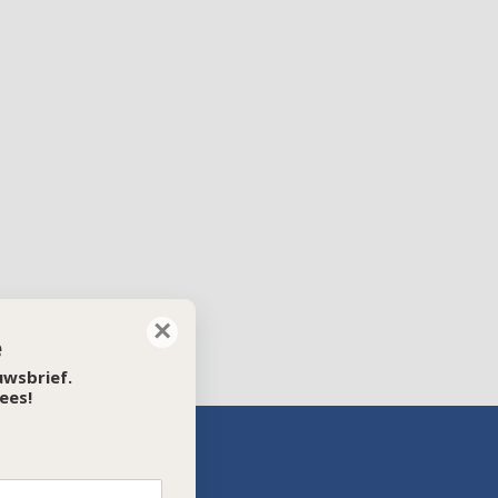
×
e
euwsbrief.
ees!