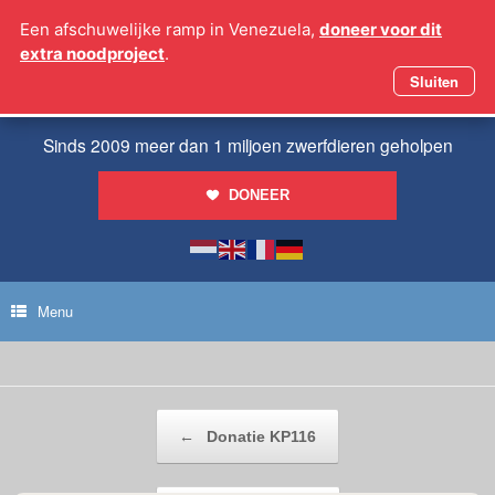
Ga
Een afschuwelijke ramp in Venezuela,
doneer voor dit
naar
extra noodproject
.
de
inhoud
Sluiten
Sinds 2009 meer dan 1 miljoen zwerfdieren geholpen
DONEER
Menu
Bericht navigatie
←
Donatie KP116