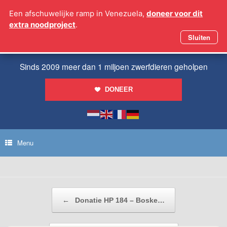
Ga
Een afschuwelijke ramp in Venezuela,
doneer voor dit
naar
extra noodproject
.
de
inhoud
Sluiten
Sinds 2009 meer dan 1 miljoen zwerfdieren geholpen
DONEER
Menu
Bericht navigatie
←
Donatie HP 184 – Boske…