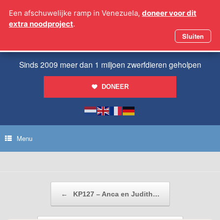
Ga
Een afschuwelijke ramp in Venezuela,
doneer voor dit
naar
extra noodproject
.
de
inhoud
Sluiten
Sinds 2009 meer dan 1 miljoen zwerfdieren geholpen
DONEER
Menu
Bericht navigatie
←
KP127 – Anca en Judith…