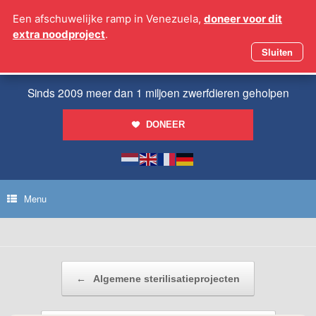
Ga
Een afschuwelijke ramp in Venezuela,
doneer voor dit
naar
extra noodproject
.
de
inhoud
Sluiten
Sinds 2009 meer dan 1 miljoen zwerfdieren geholpen
DONEER
Menu
Bericht navigatie
←
Algemene sterilisatieprojecten