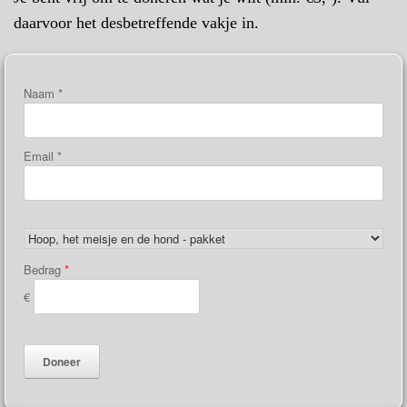
daarvoor het desbetreffende vakje in.
Naam
*
Email
*
Bedrag
*
€
Doneer