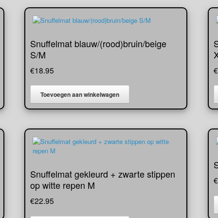
Snuffelmat blauw/(rood)bruin/beige
S
S/M
€
18.95
€
Toevoegen aan winkelwagen
S
Snuffelmat gekleurd + zwarte stippen
€
op witte repen M
€
22.95