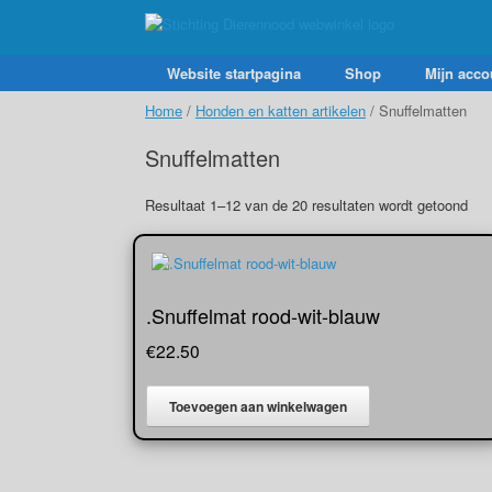
Ga
naar
de
inhoud
Website startpagina
Shop
Mijn acco
Home
/
Honden en katten artikelen
/ Snuffelmatten
Snuffelmatten
Resultaat 1–12 van de 20 resultaten wordt getoond
.Snuffelmat rood-wit-blauw
€
22.50
Toevoegen aan winkelwagen