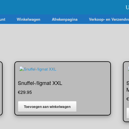
U
unt
Winkelwagen
Afrekenpagina
Verkoop- en Verzendv
Snuffel-/ligmat XXL
S
€
29.95
€
Toevoegen aan winkelwagen