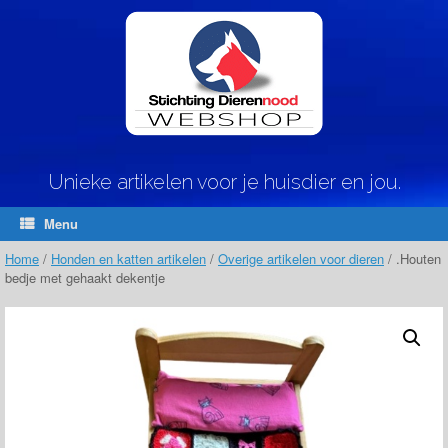
Ga
naar
de
inhoud
Unieke artikelen voor je huisdier en jou.
Menu
Home
/
Honden en katten artikelen
/
Overige artikelen voor dieren
/ .Houten
bedje met gehaakt dekentje