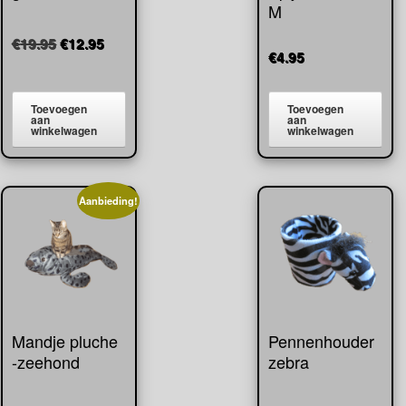
M
Oorspronkelijke
Huidige
€
19.95
€
12.95
€
4.95
prijs
prijs
was:
is:
€19.95.
€12.95.
Toevoegen
Toevoegen
aan
aan
winkelwagen
winkelwagen
Aanbieding!
Mandje pluche
Pennenhouder
-zeehond
zebra