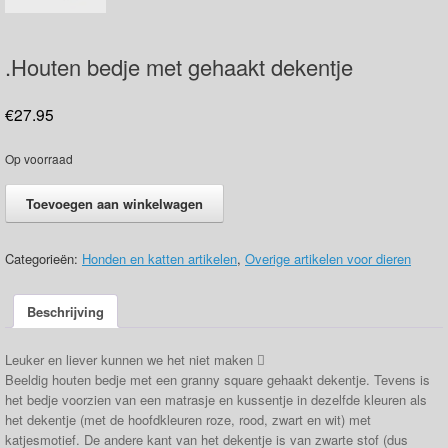
.Houten bedje met gehaakt dekentje
€
27.95
Op voorraad
.Houten
Toevoegen aan winkelwagen
bedje
met
gehaakt
Categorieën:
Honden en katten artikelen
,
Overige artikelen voor dieren
dekentje
aantal
Beschrijving
Leuker en liever kunnen we het niet maken 
Beeldig houten bedje met een granny square gehaakt dekentje. Tevens is
het bedje voorzien van een matrasje en kussentje in dezelfde kleuren als
het dekentje (met de hoofdkleuren roze, rood, zwart en wit) met
katjesmotief. De andere kant van het dekentje is van zwarte stof (dus