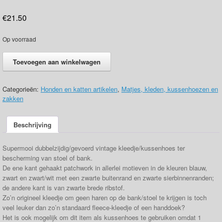
€
21.50
Op voorraad
.Kleedje/kussenhoes
Toevoegen aan winkelwagen
div.
gehaakt
patchwerk
Categorieën:
Honden en katten artikelen
,
Matjes, kleden, kussenhoezen en
blauw-
zakken
zwart-
zwartwit
aantal
Beschrijving
Supermooi dubbelzijdig/gevoerd vintage kleedje/kussenhoes ter
bescherming van stoel of bank.
De ene kant gehaakt patchwork in allerlei motieven in de kleuren blauw,
zwart en zwart/wit met een zwarte buitenrand en zwarte sierbinnenranden;
de andere kant is van zwarte brede ribstof.
Zo’n origineel kleedje om geen haren op de bank/stoel te krijgen is toch
veel leuker dan zo’n standaard fleece-kleedje of een handdoek?
Het is ook mogelijk om dit item als kussenhoes te gebruiken omdat 1