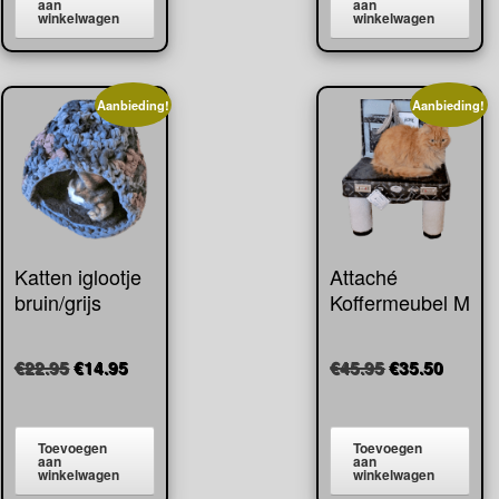
aan
aan
winkelwagen
winkelwagen
Aanbieding!
Aanbieding!
Katten iglootje
Attaché
bruin/grijs
Koffermeubel M
Oorspronkelijke
Huidige
Oorspronkeli
Huidig
€
22.95
€
14.95
€
45.95
€
35.50
prijs
prijs
prijs
prijs
was:
is:
was:
is:
€22.95.
€14.95.
€45.95.
€35.50
Toevoegen
Toevoegen
aan
aan
winkelwagen
winkelwagen