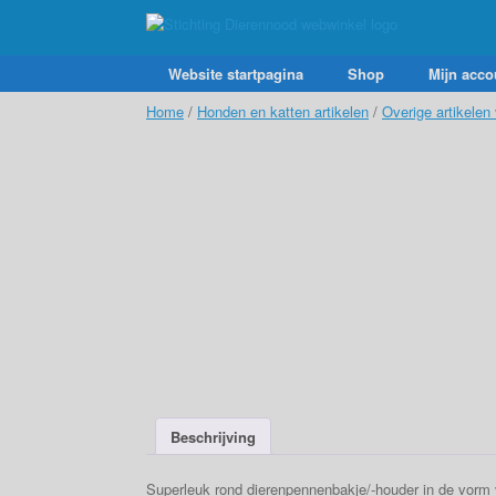
Ga
naar
de
inhoud
Website startpagina
Shop
Mijn acco
Home
/
Honden en katten artikelen
/
Overige artikelen
Beschrijving
Superleuk rond dierenpennenbakje/-houder in de vorm 