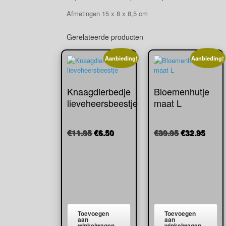
Afmetingen 15 x 8 x 8,5 cm
Gerelateerde producten
Aanbieding!
Aanbieding!
Knaagdierbedje
Bloemenhutje
lieveheersbeestje
maat L
Oorspronkelijke
Huidige
Oorspronkel
Huidi
€
11.95
€
6.50
€
39.95
€
32.95
prijs
prijs
prijs
prijs
was:
is:
was:
is:
€11.95.
€6.50.
€39.95.
€32.9
Toevoegen
Toevoegen
aan
aan
winkelwagen
winkelwagen