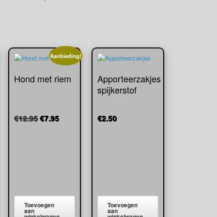
Aanbieding!
Hond met riem
Apporteerzakjes
spijkerstof
Oorspronkelijke
Huidige
€
12.95
€
7.95
€
2.50
ijke
ge
prijs
prijs
was:
is:
€12.95.
€7.95.
5.
Toevoegen
Toevoegen
aan
aan
winkelwagen
winkelwagen