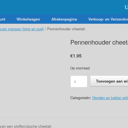
U
unt
Winkelwagen
Afrekenpagina
Verkoop- en Verzendv
 voor mensen (jong en oud)
/ Pennenhouder cheetah
Pennenhouder cheet
€
1.95
Op voorraad
Pennenhouder
Toevoegen aan w
cheetah
aantal
Categorieën:
Honden en katten arti
van een stoffen/pluche cheetah