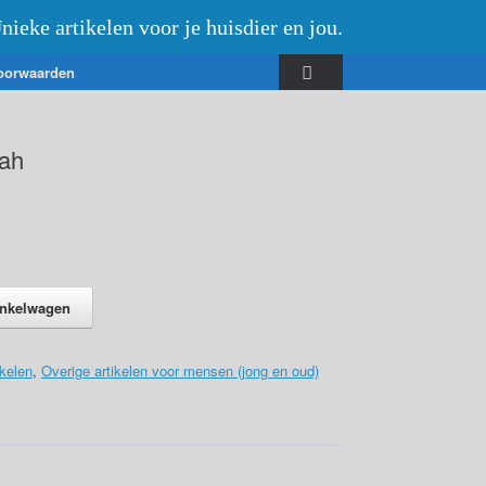
nieke artikelen voor je huisdier en jou.
oorwaarden
ah
inkelwagen
kelen
,
Overige artikelen voor mensen (jong en oud)