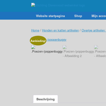
Ga
naar
de
inhoud
Website startpagina
Shop
Mijn acco
Home
/
Honden en katten artikelen
/
Overige artikelen
Aanbieding!
Beschrijving