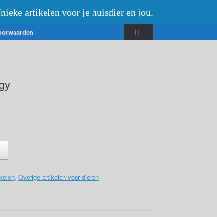
nieke artikelen voor je huisdier en jou.
oorwaarden
gy
kelen
,
Overige artikelen voor dieren