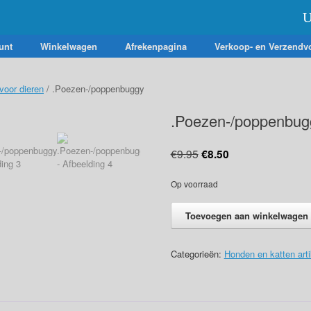
U
unt
Winkelwagen
Afrekenpagina
Verkoop- en Verzendv
 voor dieren
/ .Poezen-/poppenbuggy
.Poezen-/poppenbug
Oorspronkelijke
Huidige
€
9.95
€
8.50
prijs
prijs
was:
is:
Op voorraad
€9.95.
€8.50.
.Poezen-/poppenbuggy
Toevoegen aan winkelwagen
aantal
Categorieën:
Honden en katten arti