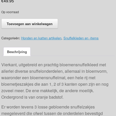
€
49.95
Op voorraad
.Snuffelkleed
Toevoegen aan winkelwagen
vrolijk
gekleurde
bloemen
Categorieën:
Honden en katten artikelen
,
Snuffelkleden en -items
aantal
Beschrijving
Vierkant, uitgebreid en prachtig bloemensnuffelkleed met
allerlei diverse snuffelonderdelen, allemaal in bloemvorm,
waaronder een bloemensnuffelmat, een hele rij met
bloemetjeszakjes die aan 1, 2 of 3 kanten open zijn en nog
zoveel meer. De ene makkelijk, de andere moeilijk.
Ondergrond is van oranje badstof.
Er worden tevens 3 losse gebloemde snuffelzakjes
meegeleverd die ofwel tussen de onderdelen bevestigd