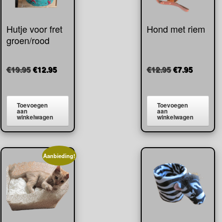
Hutje voor fret
Hond met riem
groen/rood
Oorspronkelijke
Huidige
Oorspronkeli
Huidige
€
19.95
€
12.95
€
12.95
€
7.95
prijs
prijs
prijs
prijs
was:
is:
was:
is:
€19.95.
€12.95.
€12.95.
€7.95.
Toevoegen
Toevoegen
aan
aan
winkelwagen
winkelwagen
Aanbieding!