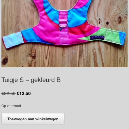
Tuigje S – gekleurd B
Oorspronkelijke
Huidige
€
22.50
€
12.50
prijs
prijs
was:
is:
Op voorraad
€22.50.
€12.50.
Tuigje
Toevoegen aan winkelwagen
S
-