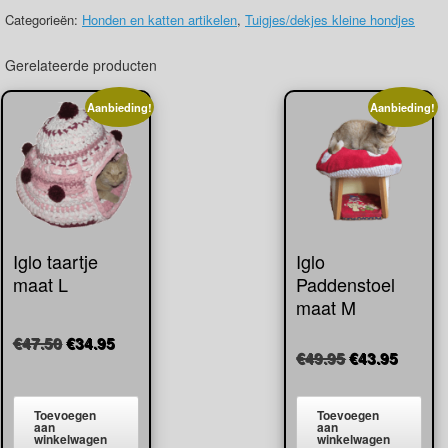
gekleurd
Categorieën:
Honden en katten artikelen
,
Tuigjes/dekjes kleine hondjes
B
aantal
Gerelateerde producten
Aanbieding!
Aanbieding!
Iglo taartje
Iglo
maat L
Paddenstoel
maat M
Oorspronkelijke
Huidige
€
47.50
€
34.95
Oorspronkeli
Huidig
€
49.95
€
43.95
prijs
prijs
prijs
prijs
was:
is:
was:
is:
€47.50.
€34.95.
Toevoegen
Toevoegen
€49.95.
€43.95
aan
aan
winkelwagen
winkelwagen