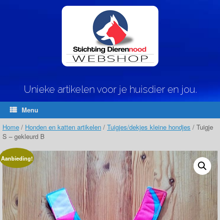
Ga
naar
de
inhoud
Unieke artikelen voor je huisdier en jou.
Menu
Home
/
Honden en katten artikelen
/
Tuigjes/dekjes kleine hondjes
/ Tuigje
S – gekleurd B
Aanbieding!