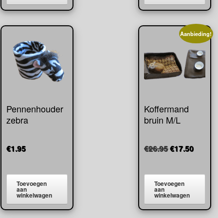
Aanbieding!
Pennenhouder
Koffermand
zebra
bruin M/L
Oorspronkeli
Huidig
€
1.95
€
26.95
€
17.50
prijs
prijs
was:
is:
€26.95.
€17.50
Toevoegen
Toevoegen
aan
aan
winkelwagen
winkelwagen