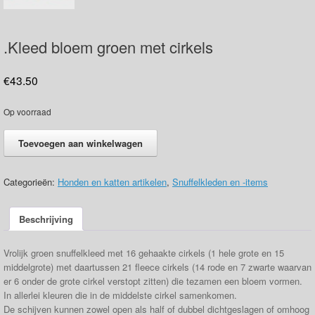
.Kleed bloem groen met cirkels
€
43.50
Op voorraad
.Kleed
Toevoegen aan winkelwagen
bloem
groen
met
Categorieën:
Honden en katten artikelen
,
Snuffelkleden en -items
cirkels
aantal
Beschrijving
Vrolijk groen snuffelkleed met 16 gehaakte cirkels (1 hele grote en 15
middelgrote) met daartussen 21 fleece cirkels (14 rode en 7 zwarte waarvan
er 6 onder de grote cirkel verstopt zitten) die tezamen een bloem vormen.
In allerlei kleuren die in de middelste cirkel samenkomen.
De schijven kunnen zowel open als half of dubbel dichtgeslagen of omhoog