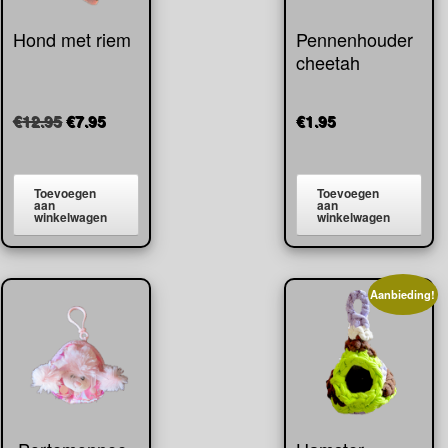
Hond met riem
Pennenhouder
cheetah
Oorspronkelijke
Huidige
€
12.95
€
7.95
€
1.95
prijs
prijs
was:
is:
€12.95.
€7.95.
Toevoegen
Toevoegen
aan
aan
winkelwagen
winkelwagen
Aanbieding!