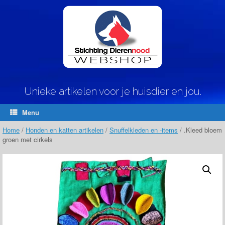
Ga
naar
de
inhoud
Unieke artikelen voor je huisdier en jou.
Menu
Home
/
Honden en katten artikelen
/
Snuffelkleden en -items
/ .Kleed bloem
groen met cirkels