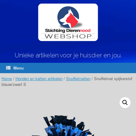
Ga
naar
de
inhoud
Unieke artikelen voor je huisdier en jou.
Menu
Home
/
Honden en katten artikelen
/
Snuffelmatten
/ Snuffelmat spijkerstof
blauw/zwart S