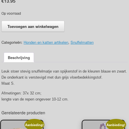
€
13.95
Op voorraad
Snuffelmat
Toevoegen aan winkelwagen
spijkerstof
blauw/zwart
S
Categorieën:
Honden en katten artikelen
,
Snuffelmatten
aantal
Beschrijving
Leuk stoer stevig snuffelmatje van spijkerstof in de kleuren blauw en zwart.
De onderkant is verstevigd met dun grijs vloerbedekkingstof.
Maat S.
Afmetingen: 37x 32 cm;
lengte van de repen ongeveer 10-12 cm.
Gerelateerde producten
Aanbieding!
Aanbieding!