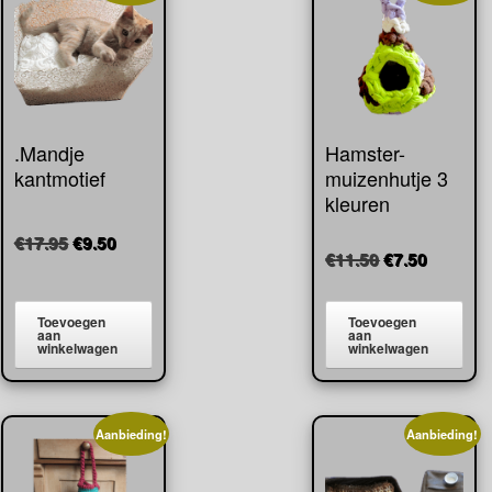
.Mandje
Hamster-
kantmotief
muizenhutje 3
kleuren
Oorspronkelijke
Huidige
€
17.95
€
9.50
Oorspronkeli
Huidige
€
11.50
€
7.50
prijs
prijs
prijs
prijs
was:
is:
was:
is:
€17.95.
€9.50.
Toevoegen
Toevoegen
€11.50.
€7.50.
aan
aan
winkelwagen
winkelwagen
Aanbieding!
Aanbieding!