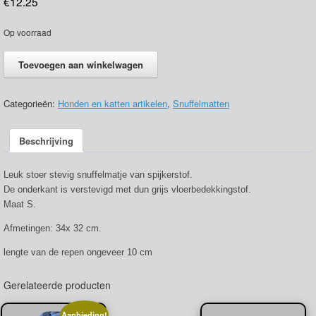
€
12.25
Op voorraad
Snuffelmatje
Toevoegen aan winkelwagen
spijkerstof
S
aantal
Categorieën:
Honden en katten artikelen
,
Snuffelmatten
Beschrijving
Leuk stoer stevig snuffelmatje van spijkerstof.
De onderkant is verstevigd met dun grijs vloerbedekkingstof.
Maat S.
Afmetingen: 34x 32 cm.
lengte van de repen ongeveer 10 cm
Gerelateerde producten
Aanbieding!