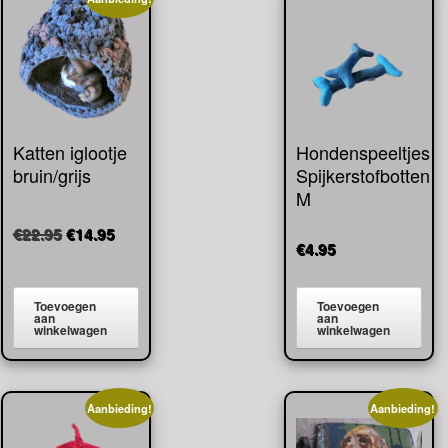
Katten iglootje
Hondenspeeltjes
bruin/grijs
Spijkerstofbotten
M
Oorspronkelijke
Huidige
€
22.95
€
14.95
€
4.95
prijs
prijs
was:
is:
€22.95.
€14.95.
Toevoegen
Toevoegen
aan
aan
winkelwagen
winkelwagen
Aanbieding!
Aanbieding!