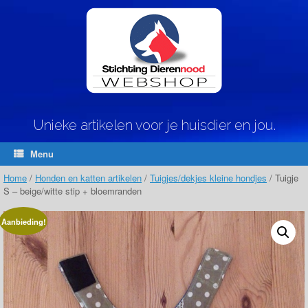
Ga
naar
de
inhoud
Unieke artikelen voor je huisdier en jou.
Menu
Home
/
Honden en katten artikelen
/
Tuigjes/dekjes kleine hondjes
/ Tuigje
S – beige/witte stip + bloemranden
Aanbieding!