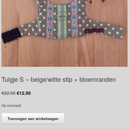
Tuigje S – beige/witte stip + bloemranden
Oorspronkelijke
Huidige
€
22.50
€
12.50
prijs
prijs
was:
is:
Op voorraad
€22.50.
€12.50.
Tuigje
Toevoegen aan winkelwagen
S
-