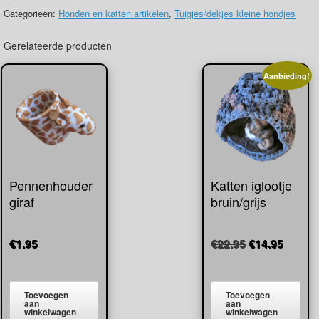
beige/witte
Categorieën:
Honden en katten artikelen
,
Tuigjes/dekjes kleine hondjes
stip
+
Gerelateerde producten
bloemranden
aantal
Aanbieding!
Pennenhouder
Katten iglootje
giraf
bruin/grijs
Oorspronkeli
Huidig
€
1.95
€
22.95
€
14.95
prijs
prijs
was:
is:
€22.95.
€14.95
Toevoegen
Toevoegen
aan
aan
winkelwagen
winkelwagen