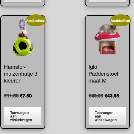
Aanbieding!
Aanbieding!
Hamster-
Iglo
muizenhutje 3
Paddenstoel
kleuren
maat M
Oorspronkelijke
Huidige
Oorspronkeli
Huidig
€
11.50
€
7.50
€
49.95
€
43.95
prijs
prijs
prijs
prijs
was:
is:
was:
is:
Toevoegen
Toevoegen
€11.50.
€7.50.
€49.95.
€43.95
aan
aan
winkelwagen
winkelwagen