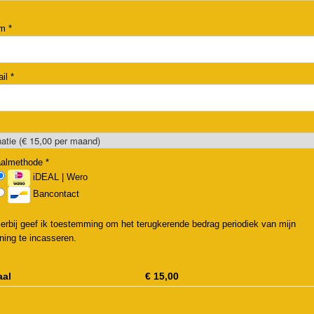
am
*
ail
*
aalmethode
*
iDEAL | Wero
Bancontact
ierbij geef ik toestemming om het terugkerende bedrag periodiek van mijn
ning te incasseren.
aal
€
15,00