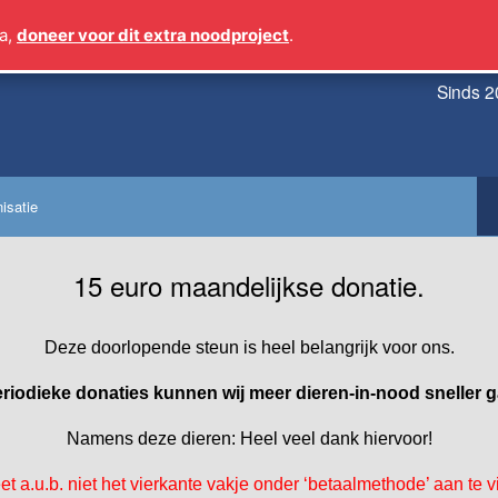
a,
doneer voor dit extra noodproject
.
Sinds 2
isatie
15 euro maandelijkse donatie.
Deze doorlopende steun is heel belangrijk voor ons.
riodieke donaties kunnen wij meer dieren-in-nood sneller 
Namens deze dieren: Heel veel dank hiervoor!
et a.u.b. niet het vierkante vakje onder ‘betaalmethode’ aan te v