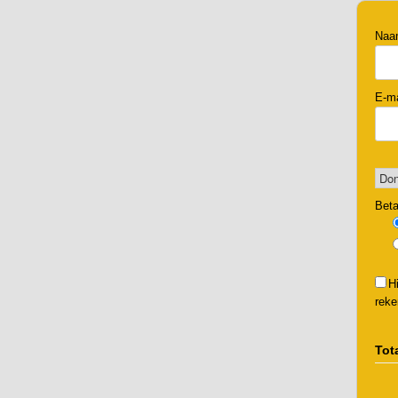
Na
E-m
Bet
H
reke
Tot