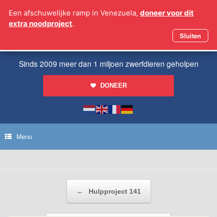
Ga
Een afschuwelijke ramp in Venezuela,
doneer voor dit
naar
extra noodproject
.
de
inhoud
Sluiten
Sinds 2009 meer dan 1 miljoen zwerfdieren geholpen
DONEER
Menu
Bericht navigatie
←
Hulpproject 141