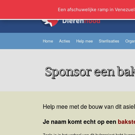
Ga
naar
Een afschuwelijke ramp in Venezuel
de
inhoud
Home
Acties
Help mee
Sterilisaties
Organ
Sponsor een bak
Help mee met de bouw van dit asiel
Je naam komt echt op een
bakst