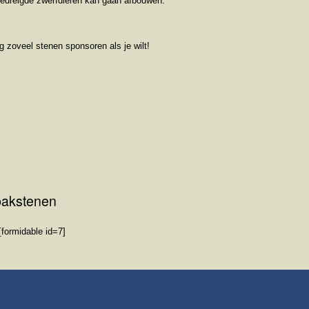
r bedreigde zwerfdieren kan gaan afbouwen.
g zoveel stenen sponsoren als je wilt!
 bakstenen
[formidable id=7]