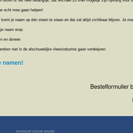
en lezen is het heel belangrijk, dat Michael zo snel mogelijk zijn opvang voo
aar echt mee gaan helpen!
 komt je naam op één steen te staan en dat zal altijd zichtbaar blijven. Je ma
 je naam erop.
in en doneer.
rdoor niet in de afschuwelijke vleesindustrie gaan verdwijnen.
le namen!
Bestelformulier
SPONSOR VAN DE MAAND