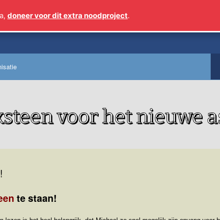
a,
doneer voor dit extra noodproject
.
Sinds 2009 meer dan 1 m
isatie
steen voor het nieuwe as
!
een
te staan!