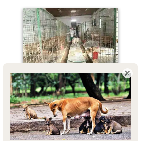
×
Naam
*
Email
*
Doneren voor hulpproject 155
Bedrag
*