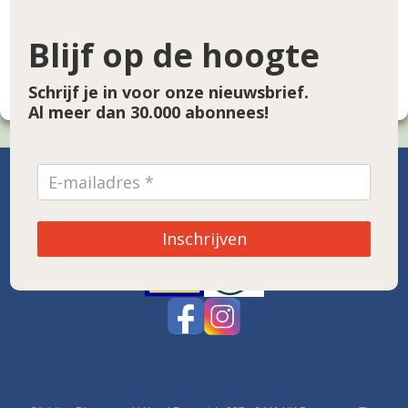
€
Blijf op de hoogte
Doneer!
Schrijf je in voor onze nieuwsbrief.
Al meer dan 30.000 abonnees!
SPONSOR VAN DE MAAND
Inschrijven
Noordwolde