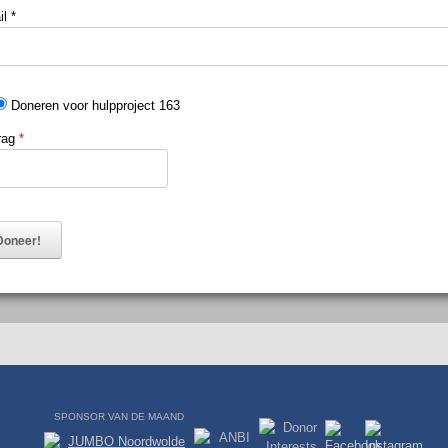
il
*
Doneren voor hulpproject 163
rag
*
Doneer!
SPONSOR VAN DE MAAND