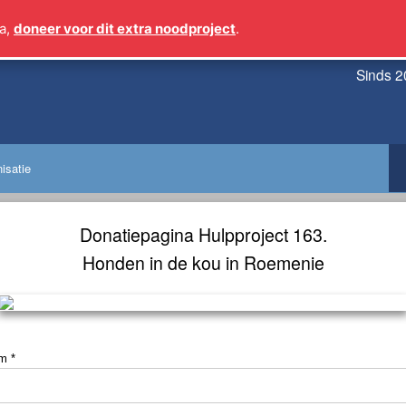
a,
doneer voor dit extra noodproject
.
Sinds 2
isatie
Donatiepagina Hulpproject 163.
Honden in de kou in Roemenie
am
*