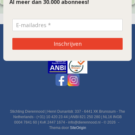
Al meer dan 30.000 abonnees!
SPONSOR VAN DE MAAND
Inschrijven
Noordwolde
Stichting Dierennood | Henri Dunantstr. 337 - 6441 XK Brunssum - The
Netherlands - (+31) 10 420 23 44 | ANBI 821 250 280 | NL16 INGB
0004 7841 60 | KvK 2447 1674 - info@dierennood.nl - © 2026
Thema door
SiteOrigin