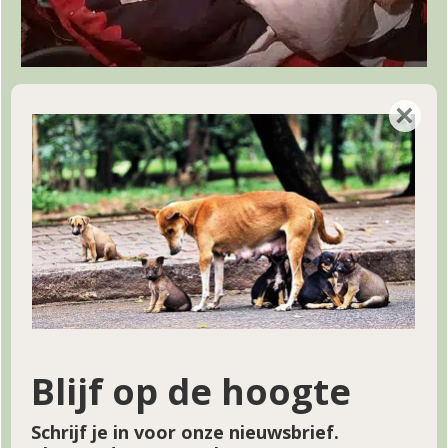
Naam
*
×
Email
*
Doneren voor hulpproject 167
Bedrag
*
€
Blijf op de hoogte
Doneer!
Schrijf je in voor onze nieuwsbrief.
Project pagina