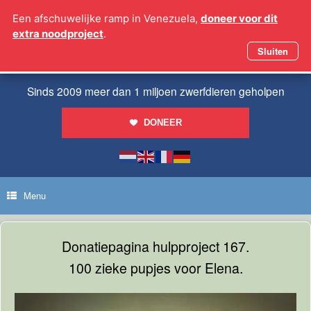
Ga
Een afschuwelijke ramp in Venezuela,
doneer voor dit
naar
extra noodproject
.
de
inhoud
Sluiten
Sinds 2009 meer dan 1 miljoen zwerfdieren geholpen
DONEER
Menu
Donatiepagina hulpproject 167.
100 zieke pupjes voor Elena.