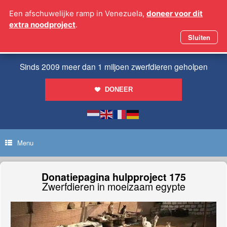
Ga
Een afschuwelijke ramp in Venezuela,
doneer voor dit
naar
extra noodproject
.
de
inhoud
Sluiten
Sinds 2009 meer dan 1 miljoen zwerfdieren geholpen
DONEER
Menu
Donatiepagina hulpproject 175
Zwerfdieren in moeizaam egypte