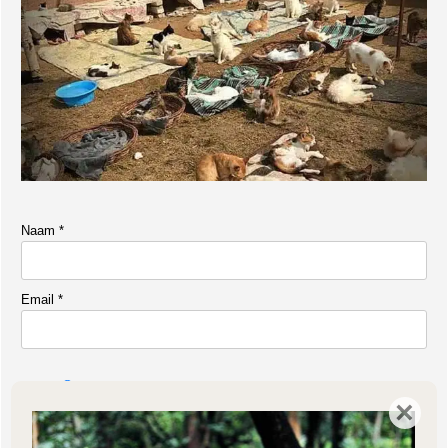
Naam
*
Email
*
Doneren voor hulpproject 175
×
Bedrag
*