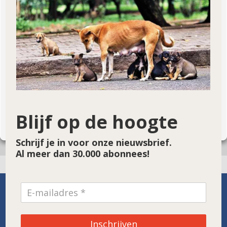
€
Doneer!
Blijf op de hoogte
Projectpagina bekijken
Schrijf je in voor onze nieuwsbrief.
Al meer dan 30.000 abonnees!
SPONSOR VAN DE MAAND
Inschrijven
Noordwolde