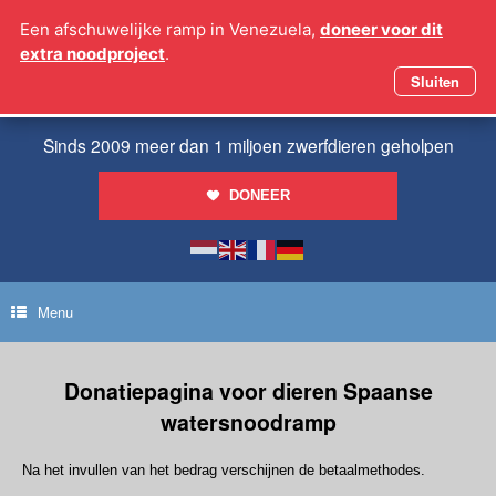
Ga
Een afschuwelijke ramp in Venezuela,
doneer voor dit
naar
extra noodproject
.
de
inhoud
Sluiten
Sinds 2009 meer dan 1 miljoen zwerfdieren geholpen
DONEER
Menu
Donatiepagina voor dieren Spaanse
watersnoodramp
Na het invullen van het bedrag verschijnen de betaalmethodes.