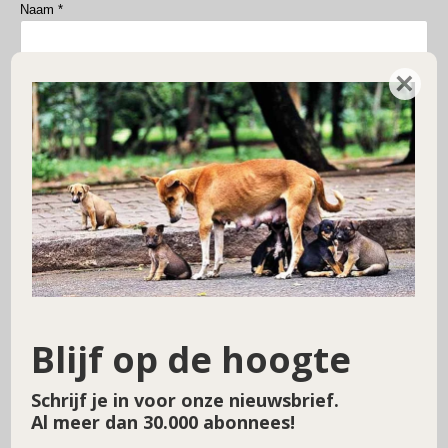
Naam
*
×
Email
*
Donatie voor Spaanse watersnood slachtoffertjes.
Bedrag
*
€
Voltooi donatie door HIER te drukken.
Blijf op de hoogte
Schrijf je in voor onze nieuwsbrief.
Al meer dan 30.000 abonnees!