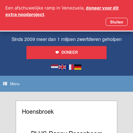
Ga
Een afschuwelijke ramp in Venezuela,
doneer voor dit
naar
extra noodproject
.
de
inhoud
Sluiten
Sinds 2009 meer dan 1 miljoen zwerfdieren geholpen
DONEER
Menu
Hoensbroek
PLUS Danny Rosenboom