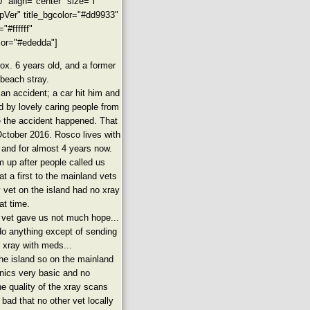
 align="center" size="l"
ipVer" title_bgcolor="#dd9933"
="#ffffff"
lor="#ededda"]
ox. 6 years old, and a former
beach stray.
an accident; a car hit him and
d by lovely caring people from
 the accident happened. That
October 2016. Rosco lives with
 and for almost 4 years now.
 up after people called us
t a first to the mainland vets
y vet on the island had no xray
at time.
 vet gave us not much hope...
do anything except of sending
 xray with meds...
e island so on the mainland
inics very basic and no
he quality of the xray scans
bad that no other vet locally