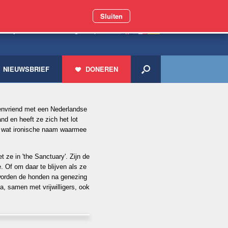
Sluiten
 miljoen zwerfdieren geholpen
NIEUWSBRIEF
DONEREN
renvriend met een Nederlandse
d en heeft ze zich het lot
en wat ironische naam waarmee
t ze in 'the Sanctuary'. Zijn de
. Of om daar te blijven als ze
 worden de honden na genezing
a, samen met vrijwilligers, ook