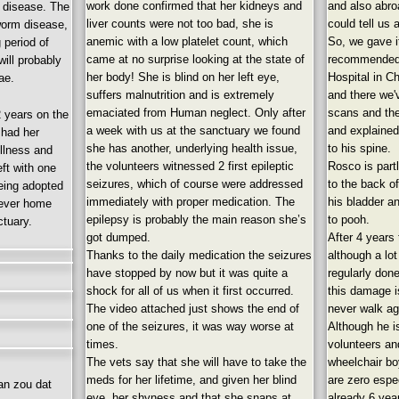
work done confirmed that her kidneys and
and also abr
 disease. The
liver counts were not too bad, she is
could tell us 
worm disease,
anemic with a low platelet count, which
So, we gave it
 period of
came at no surprise looking at the state of
recommended 
will probably
her body! She is blind on her left eye,
Hospital in C
iae.
suffers malnutrition and is extremely
and there we'
emaciated from Human neglect. Only after
scans and the
 2 years on the
a week with us at the sanctuary we found
and explained
 had her
she has another, underlying health issue,
to his spine.
illness and
the volunteers witnessed 2 first epileptic
Rosco is part
ft with one
seizures, which of course were addressed
to the back of
being adopted
immediately with proper medication. The
his bladder a
-ever home
epilepsy is probably the main reason she’s
to pooh.
ctuary.
got dumped.
After 4 years 
Thanks to the daily medication the seizures
although a lo
have stopped by now but it was quite a
regularly don
shock for all of us when it first occurred.
this damage is
The video attached just shows the end of
never walk ag
one of the seizures, it was way worse at
Although he i
times.
volunteers and
The vets say that she will have to take the
wheelchair bo
meds for her lifetime, and given her blind
are zero espe
dan zou dat
eye, her shyness and that she snaps at
already 6 yea