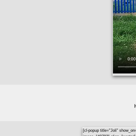
[cl-popup title="Joli" show_o