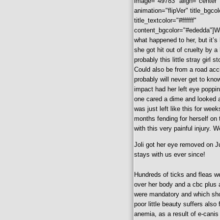
image="49783" align="center" 
animation="flipVer" title_bgc
title_textcolor="#ffffff"
content_bgcolor="#ededda"]W
what happened to her, but it’s 
she got hit out of cruelty by 
probably this little stray girl s
Could also be from a road acc
probably will never get to kno
impact had her left eye poppi
one cared a dime and looked 
was just left like this for weeks
months fending for herself on 
with this very painful injury. We
Joli got her eye removed on J
stays with us ever since!
Hundreds of ticks and fleas w
over her body and a cbc plus
were mandatory and which sho
poor little beauty suffers also
anemia, as a result of e-canis