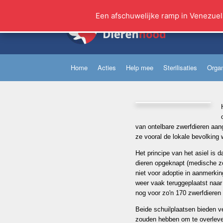
Ga
naar
Een afschuwelijke ramp in Venezuel
de
inhoud
Home
Acties
Help mee
Sterilisaties
Organ
van ontelbare zwerfdieren aan
ze vooral de lokale bevolking 
Het principe van het asiel is d
dieren opgeknapt (medische zor
niet voor adoptie in aanmerki
weer vaak teruggeplaatst naar 
nog voor zo'n 170 zwerfdieren 
Beide schuilplaatsen bieden v
zouden hebben om te overleve