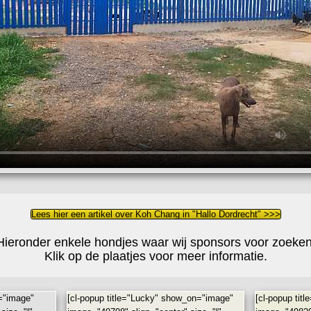
Lees hier een artikel over Koh Chang in "Hallo Dordrecht" >>>
Hieronder enkele hondjes waar wij sponsors voor zoeken
Klik op de plaatjes voor meer informatie.
n="image"
[cl-popup title="Lucky" show_on="image"
[cl-popup ti