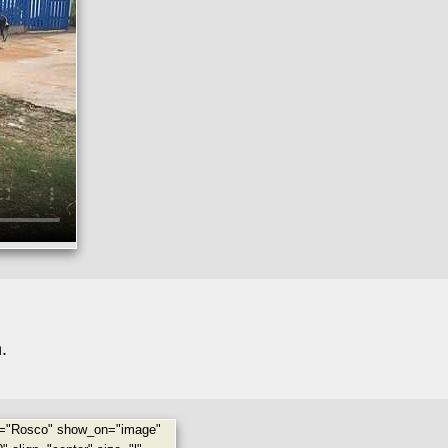
.
tle="Rosco" show_on="image"