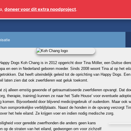
a,
doneer voor dit extra noodproject
.
Sinds 2009 meer dan 1
isatie
Happy Dogs Koh Chang is in 2012 opgericht door Tina Möller, een Duitse die
opa en een in Nederland geboren moeder. Sinds 2008 woont Tina al op het eilan
getrokken. Dat heeft uiteindelijk geleid tot de oprichting van Happy Dogs. E
wil laten zien dat ook zwerfdieren wat geluk toekomt.
at zij alleen ernstig gewonde of getraumatiseerde zwerfdieren opvangt. Dat doe
g, therapie, training) kunnen ze naar het 'Safe House' voor eventuele adoptie
ng komen. Bijvoorbeeld door blijvend medicijngebruik of ouderdom. Maar ook
hun oorspronkelijke verblijfplaats. Naast de honden in de opvang verzorgt Tin
over het hele eiland. Ze krijgen voer en indien nodig medische zorg.
eiligheid voor geredde zwerfhonden die anders geen kans
n op de straten van het eiland, gedwongen om voor zichzelf