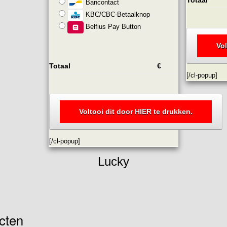
Bancontact
KBC/CBC-Betaalknop
Belfius Pay Button
Vol
Totaal
€
[/cl-popup]
Voltooi dit door HIER te drukken.
[/cl-popup]
Lucky
ecten