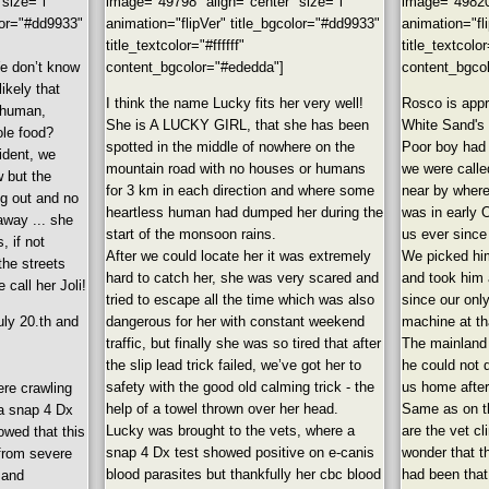
size="l"
image="49798" align="center" size="l"
image="49820"
olor="#dd9933"
animation="flipVer" title_bgcolor="#dd9933"
animation="fl
title_textcolor="#ffffff"
title_textcolor
e don’t know
content_bgcolor="#ededda"]
content_bgco
likely that
I think the name Lucky fits her very well!
Rosco is appr
a human,
She is A LUCKY GIRL, that she has been
White Sand's 
tole food?
spotted in the middle of nowhere on the
Poor boy had 
ident, we
mountain road with no houses or humans
we were calle
w but the
for 3 km in each direction and where some
near by where
ng out and no
heartless human had dumped her during the
was in early 
away ... she
start of the monsoon rains.
us ever since
, if not
After we could locate her it was extremely
We picked him
the streets
hard to catch her, she was very scared and
and took him a
 call her Joli!
tried to escape all the time which was also
since our onl
uly 20.th and
dangerous for her with constant weekend
machine at th
traffic, but finally she was so tired that after
The mainland
the slip lead trick failed, we’ve got her to
he could not 
safety with the good old calming trick - the
us home after
ere crawling
help of a towel thrown over her head.
Same as on th
 a snap 4 Dx
Lucky was brought to the vets, where a
are the vet cl
wed that this
snap 4 Dx test showed positive on e-canis
wonder that t
 from severe
blood parasites but thankfully her cbc blood
had been that 
 and