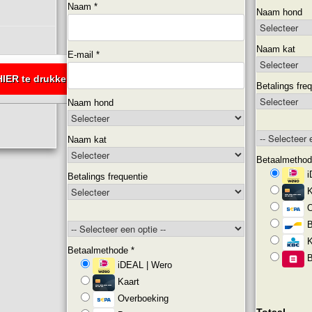
Naam
*
Naam hond
Naam kat
E-mail
*
HIER te drukken.
Betalings fre
Naam hond
Naam kat
Betaalmetho
i
Betalings frequentie
K
O
B
K
Betaalmethode
*
B
iDEAL | Wero
Kaart
Overboeking
Totaal