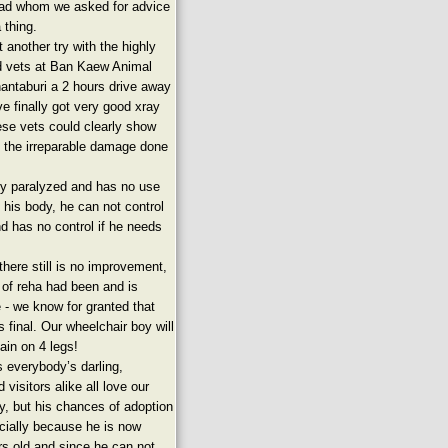
oad whom we asked for advice
a thing.
 another try with the highly
vets at Ban Kaew Animal
hantaburi a 2 hours drive away
ve finally got very good xray
se vets could clearly show
 the irreparable damage done
ly paralyzed and has no use
 his body, he can not control
nd has no control if he needs
there still is no improvement,
t of reha had been and is
e - we know for granted that
 final. Our wheelchair boy will
ain on 4 legs!
s everybody’s darling,
 visitors alike all love our
y, but his chances of adoption
cially because he is now
rs old and since he can not