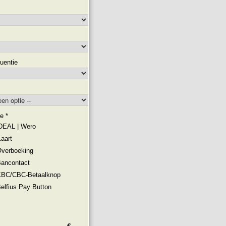
quentie
de
*
DEAL | Wero
aart
verboeking
ancontact
BC/CBC-Betaalknop
elfius Pay Button
€