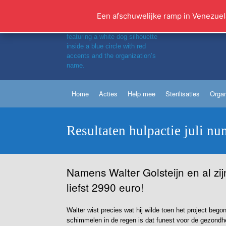
Ga
naar
Een afschuwelijke ramp in Venezuel
de
inhoud
Home
Acties
Help mee
Sterilisaties
Organ
Resultaten hulpactie juli nu
Namens Walter Golsteijn en al zij
liefst 2990 euro!
Walter wist precies wat hij wilde toen het project bego
schimmelen in de regen is dat funest voor de gezondhe