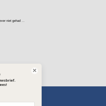
iever niet gehad …
×
e
euwsbrief.
ees!