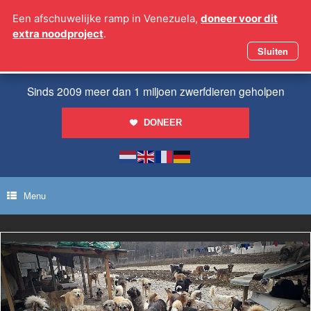
Ga
Een afschuwelijke ramp in Venezuela,
doneer voor dit
naar
extra noodproject
.
de
inhoud
Sluiten
Sinds 2009 meer dan 1 miljoen zwerfdieren geholpen
DONEER
Menu