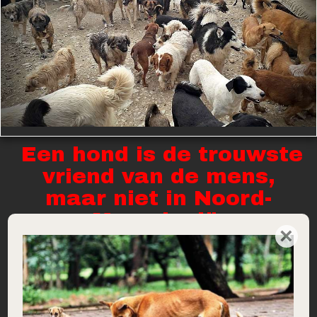
Een hond is de trouwste
vriend van de mens,
maar niet in Noord-
Macedonië.
×
Hulpproject 146 - Augustus 2021
Dat is de ervaring van Daniela Gruevska. Hier heeft zij, vlakbij Skopje,
een niet bepaald luxe opvang – laten we het maar op ‘doeltreffend’
houden. Dierennood kent haar al zeker 15 jaar. Van de allereerste foto’s