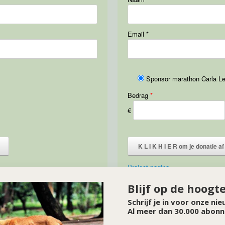
Email
*
Sponsor marathon Carla L
Bedrag
*
€
K L I K H I E R om je dona
Project pagina
Blijf op de hoogt
Schrijf je in voor onze ni
Al meer dan 30.000 abonn