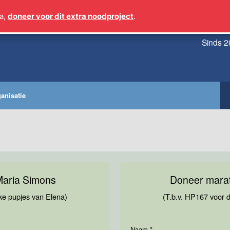
a,
doneer voor dit extra noodproject
.
Sinds 2
anisatie
aria Simons
Doneer mara
ke pupjes van Elena)
(T.b.v. HP167 voor 
Naam
*