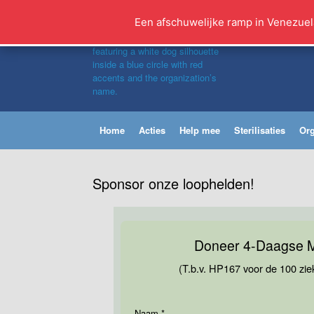
Ga
naar
Een afschuwelijke ramp in Venezuel
de
inhoud
Home
Acties
Help mee
Sterilisaties
Org
Sponsor onze loophelden!
Doneer 4-Daagse M
(T.b.v. HP167 voor de 100 zie
Naam
*