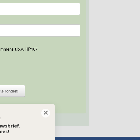
emmens t.b.v. HP167
tie af te ronden!
×
e
euwsbrief.
ees!