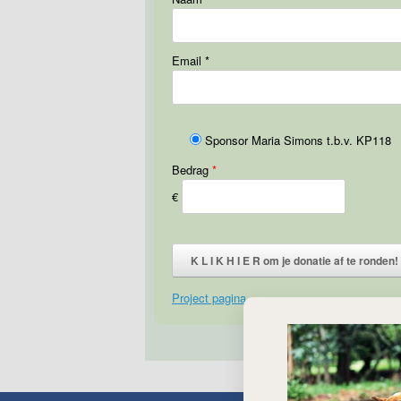
Email
*
Sponsor Maria Simons t.b.v. KP118
Bedrag
*
€
K L I K H I E R om je donatie af te ronden!
Project pagina