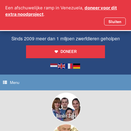
Ga
Een afschuwelijke ramp in Venezuela,
doneer voor dit
naar
extra noodproject
.
de
inhoud
Sluiten
Sinds 2009 meer dan 1 miljoen zwerfdieren geholpen
DONEER
Menu