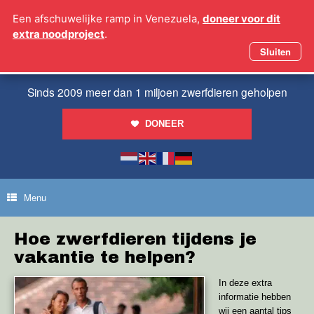
Ga
Een afschuwelijke ramp in Venezuela,
doneer voor dit
naar
extra noodproject
.
de
inhoud
Sluiten
Sinds 2009 meer dan 1 miljoen zwerfdieren geholpen
DONEER
Menu
Hoe zwerfdieren tijdens je
vakantie te helpen?
In deze extra
informatie hebben
wij een aantal tips