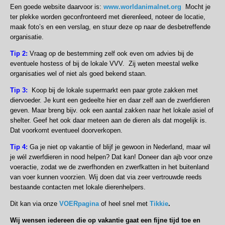
Een goede website daarvoor is:
www.worldanimalnet.org
Mocht je
ter plekke worden geconfronteerd met dierenleed, noteer de locatie,
maak foto’s en een verslag, en stuur deze op naar de desbetreffende
organisatie.
Tip 2:
Vraag op de bestemming zelf ook even om advies bij de
eventuele hostess of bij de lokale VVV. Zij weten meestal welke
organisaties wel of niet als goed bekend staan.
Tip 3:
Koop bij de lokale supermarkt een paar grote zakken met
diervoeder. Je kunt een gedeelte hier en daar zelf aan de zwerfdieren
geven. Maar breng bijv. ook een aantal zakken naar het lokale asiel of
shelter. Geef het ook daar meteen aan de dieren als dat mogelijk is.
Dat voorkomt eventueel doorverkopen.
Tip 4:
Ga je niet op vakantie of blijf je gewoon in Nederland, maar wil
je wél zwerfdieren in nood helpen? Dat kan! Doneer dan ajb voor onze
voeractie, zodat we de zwerfhonden en zwerfkatten in het buitenland
van voer kunnen voorzien. Wij doen dat via zeer vertrouwde reeds
bestaande contacten met lokale dierenhelpers.
Dit kan via onze
VOERpagina
of heel snel met
Tikkie
.
Wij wensen iedereen die op vakantie gaat een fijne tijd toe en