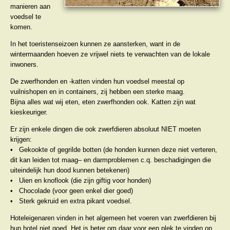
manieren aan
voedsel te
komen.
In het toeristenseizoen kunnen ze aansterken, want in de
wintermaanden hoeven ze vrijwel niets te verwachten van de lokale
inwoners.
De zwerfhonden en -katten vinden hun voedsel meestal op
vuilnishopen en in containers, zij hebben een sterke maag.
Bijna alles wat wij eten, eten zwerfhonden ook. Katten zijn wat
kieskeuriger.
Er zijn enkele dingen die ook zwerfdieren absoluut NIET moeten
krijgen:
• Gekookte of gegrilde botten (de honden kunnen deze niet verteren,
dit kan leiden tot maag– en darmproblemen c.q. beschadigingen die
uiteindelijk hun dood kunnen betekenen)
• Uien en knoflook (die zijn giftig voor honden)
• Chocolade (voor geen enkel dier goed)
• Sterk gekruid en extra pikant voedsel.
Hoteleigenaren vinden in het algemeen het voeren van zwerfdieren bij
hun hotel niet goed. Het is beter om daar voor een plek te vinden op