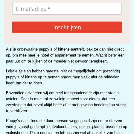
ondersteunt.
Neem nooit een puppy of kitten weg van zijn zogende moeder, zelfs
als het lijkt dat het al kan staan en lekker aan het rondhuppelen is.
Inschrijven
Melk van de zogende moeder is meestal de enige manier voor de
puppy’s en kittens om weerstand op te bouwen tegen de vele ziekten
die heersen in dergelijke landen.
Als je onbewaakte puppy’s of kittens aantreft, pak ze dan niet direct
op, om mee naar je hotel of appartement te nemen. Wacht beter een
paar uur om te kijken of de moeder niet gewoon terugkeert.
Lokale asielen hebben meestal niet de mogelijkheid om (gezonde)
puppy’s of kittens op te nemen omdat men vaak niet de middelen
heeft om dat te doen.
Bovendien adviseren wij om heel terughoudend te zijn met staats-
asielen. Daar is meestal zo weinig respect voor dieren, dat een
zwerfdier in dat geval altijd beter af is met gewoon bedelend op straat
te verblijven...
Puppy’s en kittens die door mensen weggegooid zijn om te sterven
vind je vooral gedumpt in afvalcontainers, dozen, plastic tassen en op
vuilnishopen. Deze puppy’s en kittens zijn wel afhankelijk van hulp.