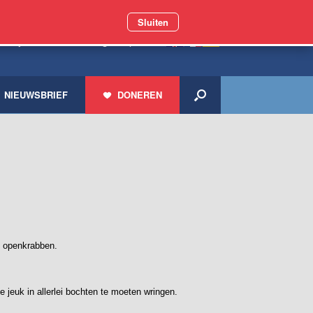
Sluiten
 miljoen zwerfdieren geholpen
NIEUWSBRIEF
DONEREN
l openkrabben.
 jeuk in allerlei bochten te moeten wringen.