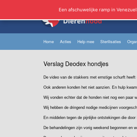
Ga
naar
Een afschuwelijke ramp in Venezuel
de
inhoud
Home
Acties
Help mee
Sterilisaties
Organ
Verslag Deodex hondjes
De video van de stakkers met ernstige schurft heeft 
Ook anderen konden het niet aanzien. En hulp kwam
Wij vonden echter dat de honden niet nog een paar w
Wij hebben de dringend nodige medicijnen voorgesch
En middelen tegen de pijnlijke ontstekingen die door
De behandelingen zijn vorig weekend begonnen en we 