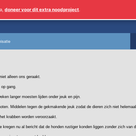
a,
doneer voor dit extra noodproject
.
Sinds 2009 meer dan 1
isatie
niet alleen ons geraakt.
 op gang.
eken langer moesten lijden onder jeuk en pijn.
oten. Middelen tegen de gekmakende jeuk zodat de dieren zich niet helemaa
 het krabben worden veroorzaakt.
kregen nu al bericht dat de honden rustiger konden liggen zonder zich van de