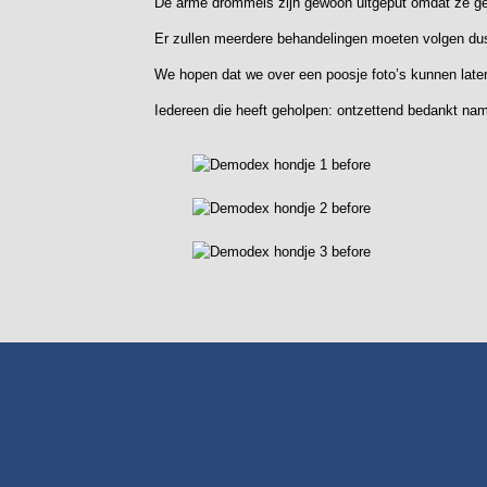
De arme drommels zijn gewoon uitgeput omdat ze ge
Er zullen meerdere behandelingen moeten volgen du
We hopen dat we over een poosje foto’s kunnen laten
Iedereen die heeft geholpen: ontzettend bedankt na