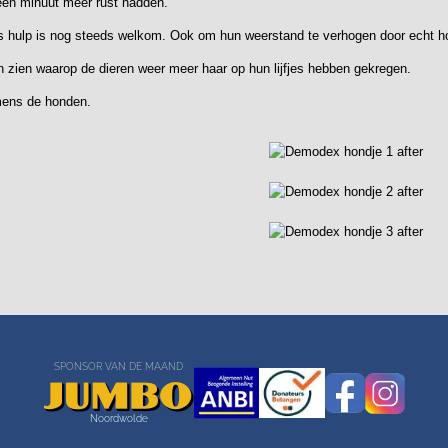
en minuut meer rust hadden.
s hulp is nog steeds welkom. Ook om hun weerstand te verhogen door echt h
 zien waarop de dieren weer meer haar op hun lijfjes hebben gekregen.
mens de honden.
SPONSOR VAN DE MAAND
Noordwolde