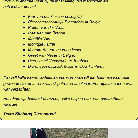
voor hun enorme inzet bij de inzameling
van medicijnen en
behandelmateriaal:
Kim van der Aar (en collega's)
Dierenartsenpraktijk Dierendorp in België
Rentia van der Vaart
Inez van den Brande
Mariëlle Vos
Monique Putter
Myriam Bosma en vriendinnen
Greet van Neste in België.
Dierenasiel Veeweyde in Turnhout
Dierenspeciaalzaak Maas in Oud-Turnhout.
Dankzij jullie betrokkenheid en steun
kunnen wij het leed van heel
veel
gewonde dieren in de zwaarst getroffen asielen in Portugal in ieder geval
wat verzachten.
Heel hartelijk bedankt daarvoor, jullie hulp is echt van onschatbare
waarde!
Team Stichting Dierennood