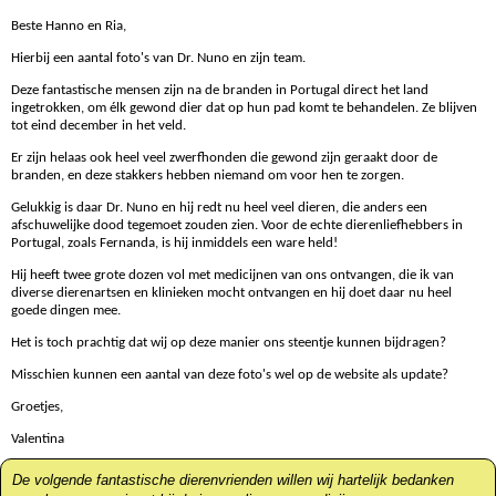
Beste Hanno en Ria,
Hierbij een aantal foto's van Dr. Nuno en zijn team.
Deze fantastische mensen zijn na de branden in Portugal direct het land
ingetrokken, om élk gewond dier dat op hun pad komt te behandelen. Ze blijven
tot eind december in het veld.
Er zijn helaas ook heel veel zwerfhonden die gewond zijn geraakt door de
branden, en deze stakkers hebben niemand om voor hen te zorgen.
Gelukkig is daar Dr. Nuno en hij redt nu heel veel dieren, die anders een
afschuwelijke dood tegemoet zouden zien. Voor de echte dierenliefhebbers in
Portugal, zoals Fernanda, is hij inmiddels een ware held!
Hij heeft twee grote dozen vol met medicijnen van ons ontvangen, die ik van
diverse dierenartsen en klinieken mocht ontvangen en hij doet daar nu heel
goede dingen mee.
Het is toch prachtig dat wij op deze manier ons steentje kunnen bijdragen?
Misschien kunnen een aantal van deze foto's wel op de website als update?
Groetjes,
Valentina
De volgende
fantastische dierenvrienden willen wij hartelijk
bedanken