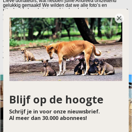
Lieve donateurs, wat hebben jullie Andreea ontzettend
gelukkig gemaakt! We wilden dat we alle foto’s en
uitgebreide beschrijvingen hier konden doorgeven, maar we
denken dat alleen al het bovenstaande al een goede indruk
×
geeft.
Nog maar even Andreea aan het woord:
I wish u all the best in world! I want u to live 100
mire years! You are one in a million 🤗😘❤️💐I
hope God will give back to u all the good u do for
animals🙏
Blijf op de hoogte
Schrijf je in voor onze nieuwsbrief.
Al meer dan 30.000 abonnees!