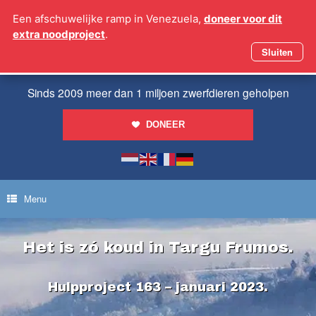
Ga
Een afschuwelijke ramp in Venezuela,
doneer voor dit
naar
extra noodproject
.
de
inhoud
Sluiten
Sinds 2009 meer dan 1 miljoen zwerfdieren geholpen
DONEER
Menu
Het is zó koud in Targu Frumos.
Hulpproject 163 – januari 2023.