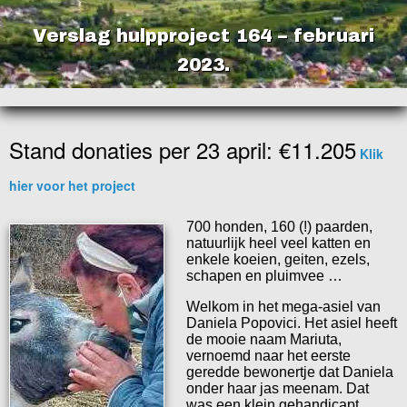
Verslag hulpproject 164 – februari
2023.
Stand donaties per 23 april: €11.205
Klik
hier voor het project
700 honden, 160 (!) paarden,
natuurlijk heel veel katten en
enkele koeien, geiten, ezels,
schapen en pluimvee …
Welkom in het mega-asiel van
Daniela Popovici. Het asiel heeft
de mooie naam Mariuta,
vernoemd naar het eerste
geredde bewonertje dat Daniela
onder haar jas meenam. Dat
was een klein gehandicapt