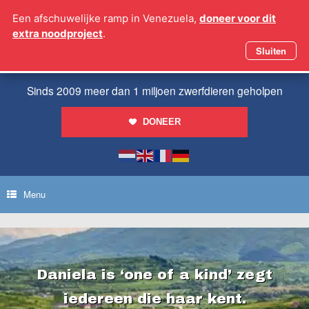
Ga
Een afschuwelijke ramp in Venezuela,
doneer voor dit
naar
extra noodproject
.
de
inhoud
Sluiten
Sinds 2009 meer dan 1 miljoen zwerfdieren geholpen
DONEER
Menu
Daniela is ‘one of a kind’ zegt
iedereen die haar kent.