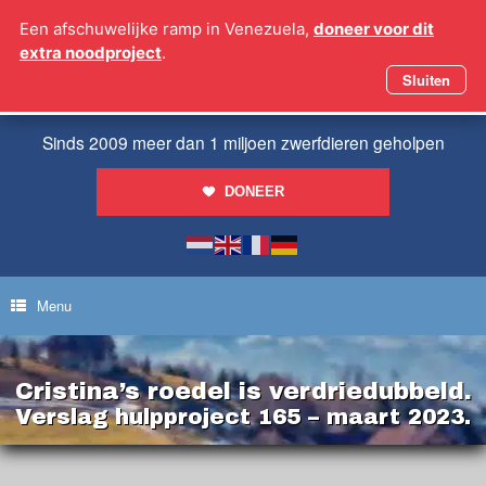
Ga
Een afschuwelijke ramp in Venezuela,
doneer voor dit
naar
extra noodproject
.
de
inhoud
Sluiten
Sinds 2009 meer dan 1 miljoen zwerfdieren geholpen
DONEER
Menu
Cristina’s roedel is verdriedubbeld.
Verslag hulpproject 165 – maart 2023.