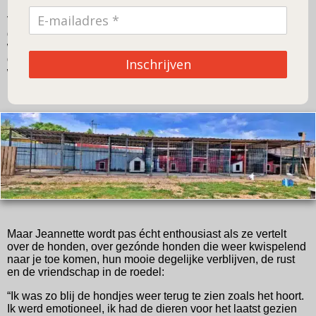
Vanaf mei werden wij van het wel en wee op de hoogte
gehouden. Wat is er ontzettend hard gewerkt! Ongelooflijk
wat Kemal en Maca sindsdien hebben bereikt. Vergeet niet
dat sommige honden niet eens benaderbaar waren, zó
Inschrijven
waren ze getraumatiseerd door de hele toestand waar ze al
maandenlang onder leden.
Maar Jeannette wordt pas écht enthousiast als ze vertelt
over de honden, over gezónde honden die weer kwispelend
naar je toe komen, hun mooie degelijke verblijven, de rust
en de vriendschap in de roedel:
“Ik was zo blij de hondjes weer terug te zien zoals het hoort.
Ik werd emotioneel, ik had de dieren voor het laatst gezien