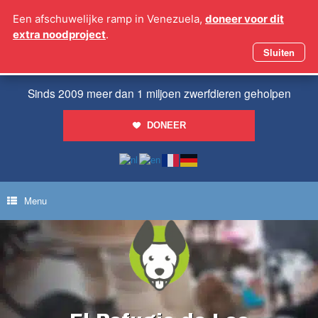
Ga
Een afschuwelijke ramp in Venezuela,
doneer voor dit
naar
extra noodproject
.
de
inhoud
Sluiten
Sinds 2009 meer dan 1 miljoen zwerfdieren geholpen
DONEER
Menu