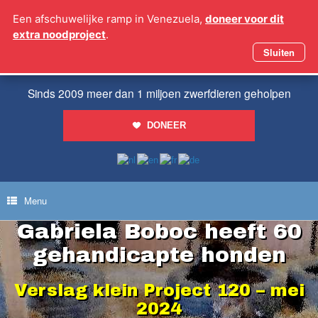
Ga
Een afschuwelijke ramp in Venezuela,
doneer voor dit
naar
extra noodproject
.
de
inhoud
Sluiten
Sinds 2009 meer dan 1 miljoen zwerfdieren geholpen
DONEER
Menu
Gabriela Boboc heeft 60
gehandicapte honden
Verslag klein Project 120 – mei
2024