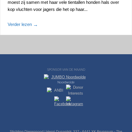
moest zij samen met haar vele tientallen honden hals over
kop vluchten voor jagers die het op haar...
Verder lezen
→
SPONSOR VAN DE MAAND
Noordwolde
Stichting Dierennood | Henri Dunantstr. 337 - 6441 XK Brunssum - The