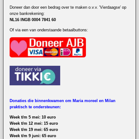
Doneer dan door een bedrag over te maken o.v.v. 'Vierdaagse' op
onze bankrekening:
NL16 INGB 0004 7841 60
Of via een van onderstaande betaalbuttons:
Donaties die binnenkwamen om Maria moreel en Milan
praktisch te ondersteunen:
Week t/m 5 mei: 10 euro
Week t/m 12 mei: 15 euro
Week t/m 19 mei: 65 euro
Week t/m 9 juni: 65 euro