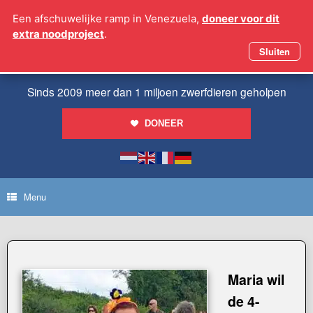
Ga
Een afschuwelijke ramp in Venezuela,
doneer voor dit
naar
extra noodproject
.
de
inhoud
Sluiten
Sinds 2009 meer dan 1 miljoen zwerfdieren geholpen
DONEER
Menu
Maria wil
de 4-