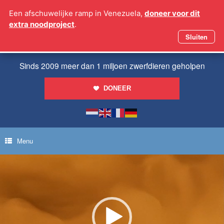
Ga
Een afschuwelijke ramp in Venezuela,
doneer voor dit
naar
extra noodproject
.
de
inhoud
Sluiten
Sinds 2009 meer dan 1 miljoen zwerfdieren geholpen
DONEER
Menu
Videospeler