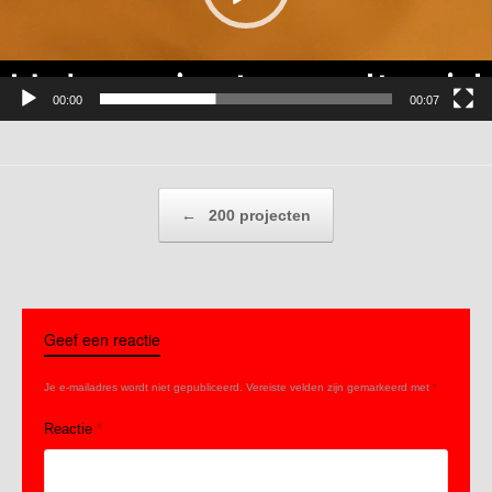
00:00
00:07
Bericht navigatie
←
200 projecten
Geef een reactie
Je e-mailadres wordt niet gepubliceerd.
Vereiste velden zijn gemarkeerd met
*
Reactie
*