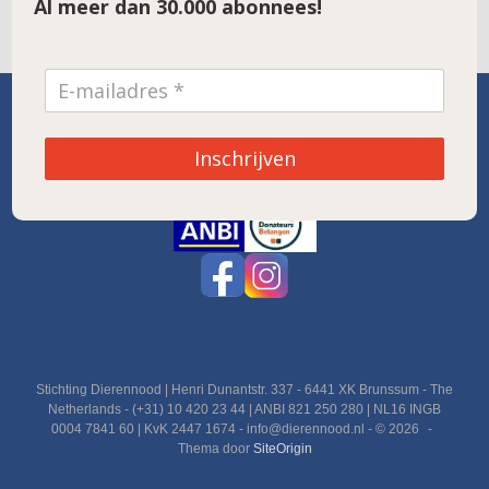
Al meer dan 30.000 abonnees!
SPONSOR VAN DE MAAND
Inschrijven
Noordwolde
Stichting Dierennood | Henri Dunantstr. 337 - 6441 XK Brunssum - The
Netherlands - (+31) 10 420 23 44 | ANBI 821 250 280 | NL16 INGB
0004 7841 60 | KvK 2447 1674 - info@dierennood.nl - © 2026
Thema door
SiteOrigin