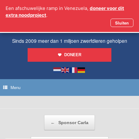
Ga
Een afschuwelijke ramp in Venezuela,
doneer voor dit
naar
extra noodproject
.
de
inhoud
Sluiten
Sinds 2009 meer dan 1 miljoen zwerfdieren geholpen
DONEER
Menu
Bericht navigatie
←
Sponsor Carla