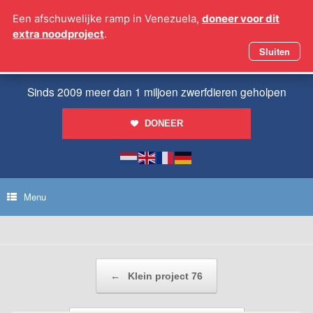
Ga
Een afschuwelijke ramp in Venezuela,
doneer voor dit
naar
extra noodproject
.
de
inhoud
Sluiten
Sinds 2009 meer dan 1 miljoen zwerfdieren geholpen
DONEER
Menu
Bericht navigatie
←
Klein project 76