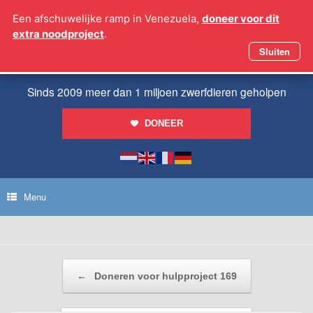
Ga
Een afschuwelijke ramp in Venezuela,
doneer voor dit
naar
extra noodproject
.
de
inhoud
Sluiten
Sinds 2009 meer dan 1 miljoen zwerfdieren geholpen
DONEER
Menu
Bericht navigatie
←
Doneren voor hulpproject 169