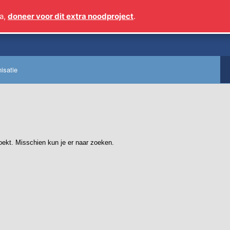
a,
doneer voor dit extra noodproject
.
Sinds 2009 meer dan 1 
isatie
zoekt. Misschien kun je er naar zoeken.