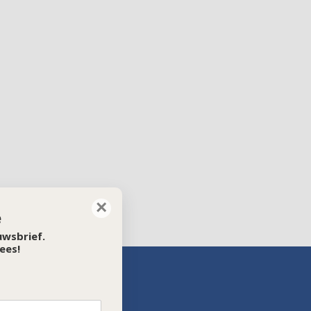
×
e
euwsbrief.
ees!