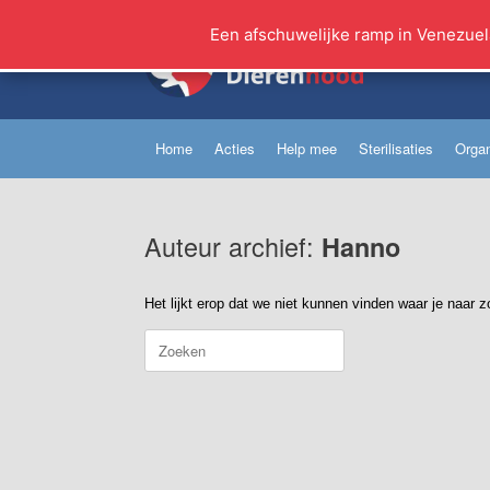
Ga
naar
Een afschuwelijke ramp in Venezuel
de
inhoud
Home
Acties
Help mee
Sterilisaties
Organ
Auteur archief:
Hanno
Het lijkt erop dat we niet kunnen vinden waar je naar 
Zoeken
naar: