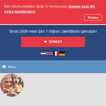
Ga
Een afschuwelijke ramp in Venezuela,
doneer voor dit
naar
extra noodproject
.
de
inhoud
Sluiten
Sinds 2009 meer dan 1 miljoen zwerfdieren geholpen
DONEER
Menu