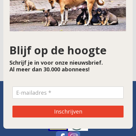
E-mail
*
Site
Blijf op de hoogte
Schrijf je in voor onze nieuwsbrief.
Al meer dan 30.000 abonnees!
SPONSOR VAN DE MAAND
Inschrijven
Noordwolde