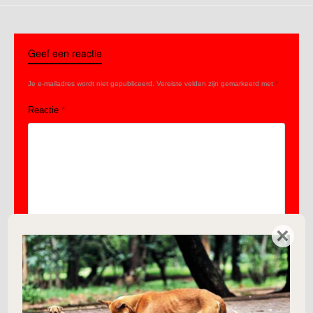
Geef een reactie
Je e-mailadres wordt niet gepubliceerd.
Vereiste velden zijn gemarkeerd met
*
Reactie
*
×
Naam
*