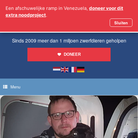
Ga
Een afschuwelijke ramp in Venezuela,
doneer voor dit
naar
extra noodproject
.
de
inhoud
Sluiten
Sinds 2009 meer dan 1 miljoen zwerfdieren geholpen
DONEER
Menu