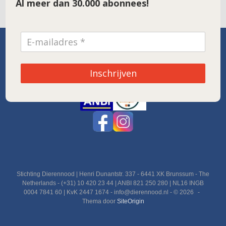
Al meer dan 30.000 abonnees!
SPONSOR VAN DE MAAND
Inschrijven
Noordwolde
Stichting Dierennood | Henri Dunantstr. 337 - 6441 XK Brunssum - The
Netherlands - (+31) 10 420 23 44 | ANBI 821 250 280 | NL16 INGB
0004 7841 60 | KvK 2447 1674 - info@dierennood.nl - © 2026
Thema door
SiteOrigin