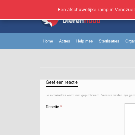
Ga
naar
Een afschuwelijke ramp in Venezuel
de
inhoud
Home
Acties
Help mee
Sterilisaties
Organ
Geef een reactie
Je e-mailadres wordt niet gepubliceerd.
Vereiste velden zijn ge
Reactie
*