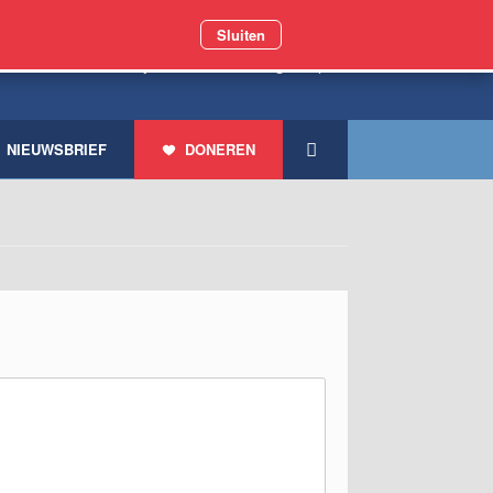
Sluiten
009 meer dan 1 miljoen zwerfdieren geholpen
NIEUWSBRIEF
DONEREN