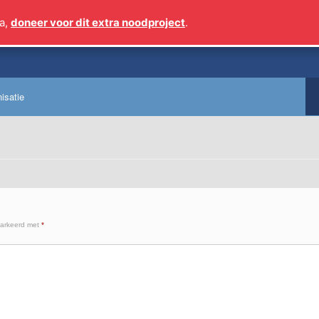
a,
doneer voor dit extra noodproject
.
Sinds 2
isatie
markeerd met
*