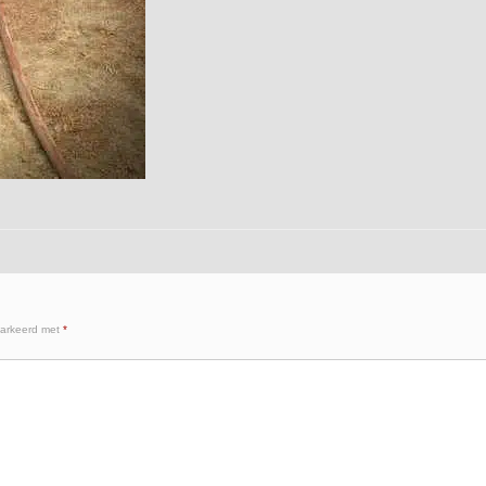
markeerd met
*