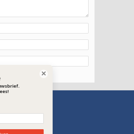
×
e
euwsbrief.
ees!