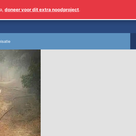
a,
doneer voor dit extra noodproject
.
Sinds 2009 meer dan 1 
isatie