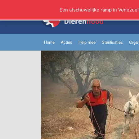
Ga
naar
Een afschuwelijke ramp in Venezuel
de
inhoud
Home
Acties
Help mee
Sterilisaties
Organ