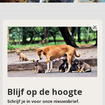
×
Geef een reactie
Je e-mailadres wordt niet gepubliceerd.
Vereiste velden zijn gemarkeerd met
*
Reactie
*
Blijf op de hoogte
Schrijf je in voor onze nieuwsbrief.
Naam
*