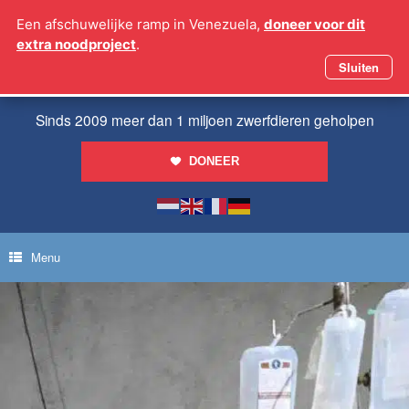
Ga
Een afschuwelijke ramp in Venezuela,
doneer voor dit
naar
extra noodproject
.
de
inhoud
Sluiten
Sinds 2009 meer dan 1 miljoen zwerfdieren geholpen
DONEER
Menu